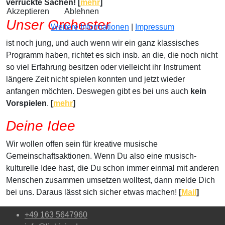
verrückte Sachen! [
mehr
]
Akzeptieren
Ablehnen
Unser Orchester
Weitere Informationen
|
Impressum
ist noch jung, und auch wenn wir ein ganz klassisches
Programm haben, richtet es sich insb. an die, die noch nicht
so viel Erfahrung besitzen oder vielleicht ihr Instrument
längere Zeit nicht spielen konnten und jetzt wieder
anfangen möchten. Deswegen gibt es bei uns auch
kein
Vorspielen
.
[
mehr
]
Deine Idee
Wir wollen offen sein für kreative musische
Gemeinschaftsaktionen. Wenn Du also eine musisch-
kulturelle Idee hast, die Du schon immer einmal mit anderen
Menschen zusammen umsetzen wolltest, dann melde Dich
bei uns. Daraus lässt sich sicher etwas machen!
[
Mail
]
+49 163 5647960