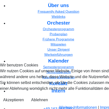
Über uns
Frequently Asked Question
Weblinks
Orchester
Orchesterprogramm
Probenplan
Frühere Programme
Mitspielen
Unser Dirigent
Werkeinführungen
Kalender
Wir benutzen Cookies
Semesterprogramm
Wir nutzen Cookies auf unserer Website. Einige von ihnen sind e
Terminübersicht
während andere uns helfen, diese Website und die Nutzererfah
Kalender abonnieren
Sie können selbst entscheiden, ob Sie die Cookies zulassen mö
Kontakt
einer Ablehnung womöglich nicht mehr alle Funktionalitäten de
Intern
Akzeptieren
Ablehnen
Weitere Informationen
|
Impr
+49 163 5647960