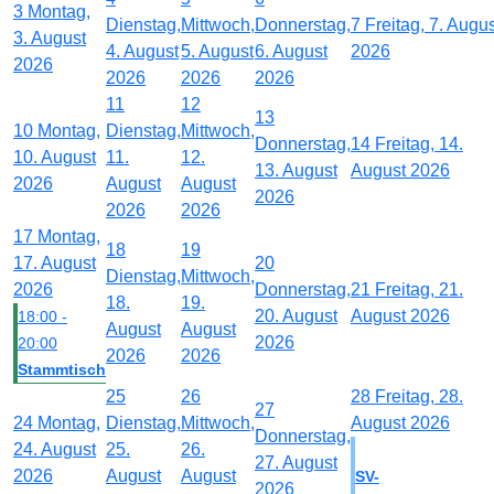
3
Montag,
Dienstag,
Mittwoch,
Donnerstag,
7
Freitag, 7. Augu
3. August
4. August
5. August
6. August
2026
2026
2026
2026
2026
11
12
13
10
Montag,
Dienstag,
Mittwoch,
Donnerstag,
14
Freitag, 14.
10. August
11.
12.
13. August
August 2026
2026
August
August
2026
2026
2026
17
Montag,
18
19
17. August
20
Dienstag,
Mittwoch,
2026
Donnerstag,
21
Freitag, 21.
18.
19.
20. August
August 2026
18:00 -
August
August
2026
20:00
2026
2026
Stammtisch
25
26
28
Freitag, 28.
27
24
Montag,
Dienstag,
Mittwoch,
August 2026
Donnerstag,
24. August
25.
26.
27. August
2026
August
August
SV-
2026