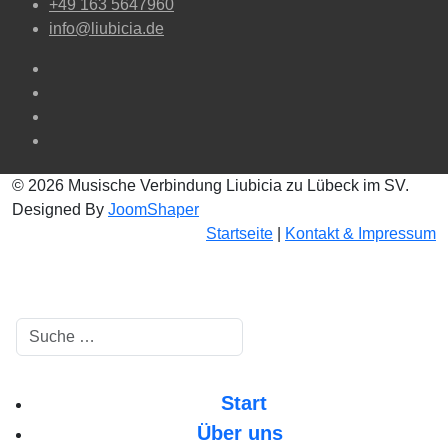
+49 163 5647960
info@liubicia.de
© 2026 Musische Verbindung Liubicia zu Lübeck im SV.
Designed By
JoomShaper
Startseite
|
Kontakt & Impressum
Suchen
Start
Über uns