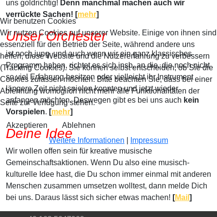
uns goldrichtig!
Denn manchmal machen auch wir
verrückte Sachen! [
mehr
]
Wir benutzen Cookies
Wir nutzen Cookies auf unserer Website. Einige von ihnen sind
Unser Orchester
essenziell für den Betrieb der Seite, während andere uns
ist noch jung, und auch wenn wir ein ganz klassisches
helfen, diese Website und die Nutzererfahrung zu verbessern
Programm haben, richtet es sich insb. an die, die noch nicht
(Tracking Cookies). Sie können selbst entscheiden, ob Sie die
so viel Erfahrung besitzen oder vielleicht ihr Instrument
Cookies zulassen möchten. Bitte beachten Sie, dass bei einer
längere Zeit nicht spielen konnten und jetzt wieder
Ablehnung womöglich nicht mehr alle Funktionalitäten der
anfangen möchten. Deswegen gibt es bei uns auch
kein
Seite zur Verfügung stehen.
Vorspielen
.
[
mehr
]
Akzeptieren
Ablehnen
Deine Idee
Weitere Informationen
|
Impressum
Wir wollen offen sein für kreative musische
Gemeinschaftsaktionen. Wenn Du also eine musisch-
kulturelle Idee hast, die Du schon immer einmal mit anderen
Menschen zusammen umsetzen wolltest, dann melde Dich
bei uns. Daraus lässt sich sicher etwas machen!
[
Mail
]