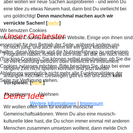
aber wollen wir neue Sachen ausprobieren - und wenn Du
eine Idee zu etwas Neuem hast, dann bist Du vielleicht bei
uns goldrichtig!
Denn manchmal machen auch wir
verrückte Sachen! [
mehr
]
Wir benutzen Cookies
Unser Orchester
Wir nutzen Cookies auf unserer Website. Einige von ihnen sind
essenziell für den Betrieb der Seite, während andere uns
ist noch jung, und auch wenn wir ein ganz klassisches
helfen, diese Website und die Nutzererfahrung zu verbessern
Programm haben, richtet es sich insb. an die, die noch nicht
(Tracking Cookies). Sie können selbst entscheiden, ob Sie die
so viel Erfahrung besitzen oder vielleicht ihr Instrument
Cookies zulassen möchten. Bitte beachten Sie, dass bei einer
längere Zeit nicht spielen konnten und jetzt wieder
Ablehnung womöglich nicht mehr alle Funktionalitäten der
anfangen möchten. Deswegen gibt es bei uns auch
kein
Seite zur Verfügung stehen.
Vorspielen
.
[
mehr
]
Deine Idee
Akzeptieren
Ablehnen
Weitere Informationen
|
Impressum
Wir wollen offen sein für kreative musische
Gemeinschaftsaktionen. Wenn Du also eine musisch-
kulturelle Idee hast, die Du schon immer einmal mit anderen
Menschen zusammen umsetzen wolltest, dann melde Dich