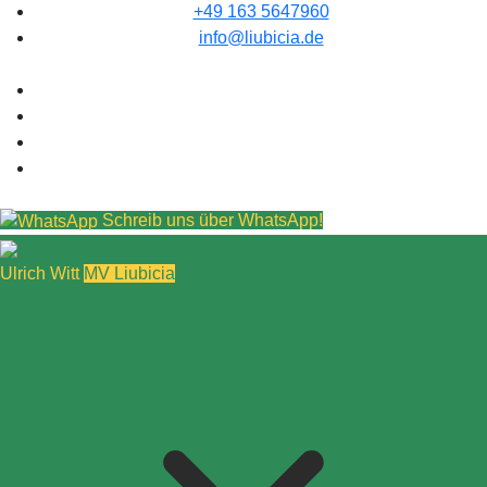
+49 163 5647960
info@liubicia.de
Schreib uns über WhatsApp!
Ulrich Witt
MV Liubicia