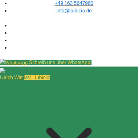
+49 163 5647960
info@liubicia.de
Schreib uns über WhatsApp!
Ulrich Witt
MV Liubicia