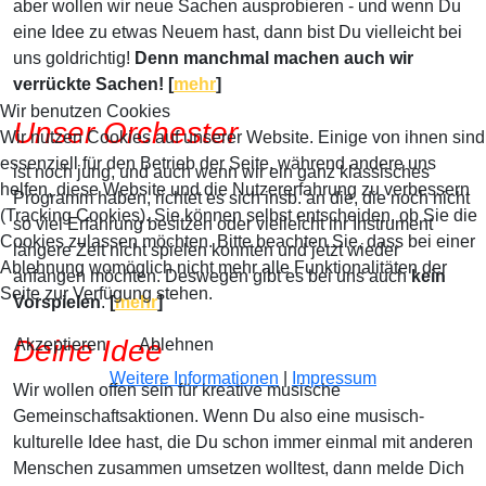
aber wollen wir neue Sachen ausprobieren - und wenn Du
eine Idee zu etwas Neuem hast, dann bist Du vielleicht bei
uns goldrichtig!
Denn manchmal machen auch wir
verrückte Sachen! [
mehr
]
Wir benutzen Cookies
Unser Orchester
Wir nutzen Cookies auf unserer Website. Einige von ihnen sind
essenziell für den Betrieb der Seite, während andere uns
ist noch jung, und auch wenn wir ein ganz klassisches
helfen, diese Website und die Nutzererfahrung zu verbessern
Programm haben, richtet es sich insb. an die, die noch nicht
(Tracking Cookies). Sie können selbst entscheiden, ob Sie die
so viel Erfahrung besitzen oder vielleicht ihr Instrument
Cookies zulassen möchten. Bitte beachten Sie, dass bei einer
längere Zeit nicht spielen konnten und jetzt wieder
Ablehnung womöglich nicht mehr alle Funktionalitäten der
anfangen möchten. Deswegen gibt es bei uns auch
kein
Seite zur Verfügung stehen.
Vorspielen
.
[
mehr
]
Deine Idee
Akzeptieren
Ablehnen
Weitere Informationen
|
Impressum
Wir wollen offen sein für kreative musische
Gemeinschaftsaktionen. Wenn Du also eine musisch-
kulturelle Idee hast, die Du schon immer einmal mit anderen
Menschen zusammen umsetzen wolltest, dann melde Dich