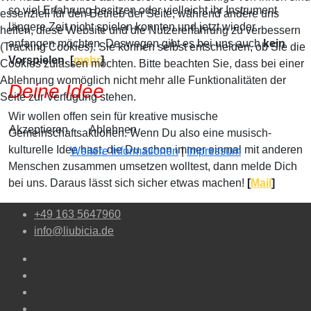
so viel Erfahrung besitzen oder vielleicht ihr Instrument
essenziell für den Betrieb der Seite, während andere uns
längere Zeit nicht spielen konnten und jetzt wieder
helfen, diese Website und die Nutzererfahrung zu verbessern
anfangen möchten. Deswegen gibt es bei uns auch
kein
(Tracking Cookies). Sie können selbst entscheiden, ob Sie die
Vorspielen
.
[
mehr
]
Cookies zulassen möchten. Bitte beachten Sie, dass bei einer
Ablehnung womöglich nicht mehr alle Funktionalitäten der
Deine Idee
Seite zur Verfügung stehen.
Wir wollen offen sein für kreative musische
Akzeptieren
Ablehnen
Gemeinschaftsaktionen. Wenn Du also eine musisch-
kulturelle Idee hast, die Du schon immer einmal mit anderen
Weitere Informationen
|
Impressum
Menschen zusammen umsetzen wolltest, dann melde Dich
bei uns. Daraus lässt sich sicher etwas machen!
[
Mail
]
+49 163 5647960
info@liubicia.de