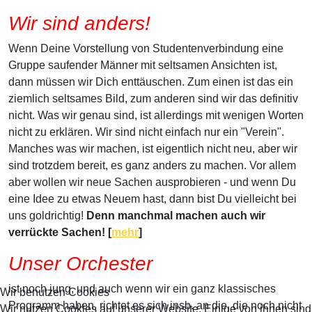
Wir sind anders!
Wenn Deine Vorstellung von Studentenverbindung eine
Gruppe saufender Männer mit seltsamen Ansichten ist,
dann müssen wir Dich enttäuschen. Zum einen ist das ein
ziemlich seltsames Bild, zum anderen sind wir das definitiv
nicht. Was wir genau sind, ist allerdings mit wenigen Worten
nicht zu erklären. Wir sind nicht einfach nur ein "Verein".
Manches was wir machen, ist eigentlich nicht neu, aber wir
sind trotzdem bereit, es ganz anders zu machen. Vor allem
aber wollen wir neue Sachen ausprobieren - und wenn Du
eine Idee zu etwas Neuem hast, dann bist Du vielleicht bei
uns goldrichtig!
Denn manchmal machen auch wir
verrückte Sachen! [
mehr
]
Unser Orchester
ist noch jung, und auch wenn wir ein ganz klassisches
Wir benutzen Cookies
Programm haben, richtet es sich insb. an die, die noch nicht
Wir nutzen Cookies auf unserer Website. Einige von ihnen sind