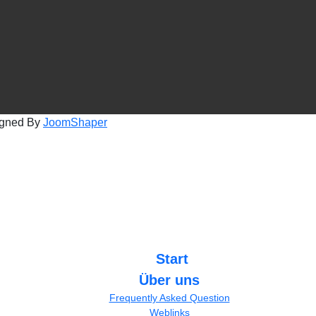
igned By
JoomShaper
Start
Über uns
Frequently Asked Question
Weblinks