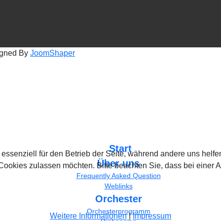
igned By
JoomShaper
Start
 essenziell für den Betrieb der Seite, während andere uns helf
Über uns
 Cookies zulassen möchten. Bitte beachten Sie, dass bei einer 
Frequently Asked Question
Weblinks
Orchester
Orchesterprogramm
Weitere Informationen
|
Impressum