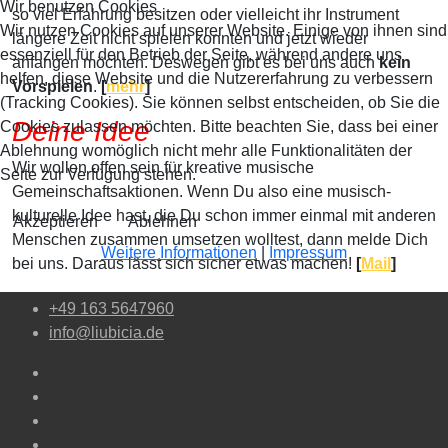
Wir benutzen Cookies
so viel Erfahrung besitzen oder vielleicht ihr Instrument
Wir nutzen Cookies auf unserer Website. Einige von ihnen sind
längere Zeit nicht spielen konnten und jetzt wieder
essenziell für den Betrieb der Seite, während andere uns
anfangen möchten. Deswegen gibt es bei uns auch
kein
helfen, diese Website und die Nutzererfahrung zu verbessern
Vorspielen
.
[
mehr
]
(Tracking Cookies). Sie können selbst entscheiden, ob Sie die
Deine Idee
Cookies zulassen möchten. Bitte beachten Sie, dass bei einer
Ablehnung womöglich nicht mehr alle Funktionalitäten der
Wir wollen offen sein für kreative musische
Seite zur Verfügung stehen.
Gemeinschaftsaktionen. Wenn Du also eine musisch-
kulturelle Idee hast, die Du schon immer einmal mit anderen
Akzeptieren
Ablehnen
Menschen zusammen umsetzen wolltest, dann melde Dich
Weitere Informationen
|
Impressum
bei uns. Daraus lässt sich sicher etwas machen!
[
Mail
]
+49 163 5647960
info@liubicia.de