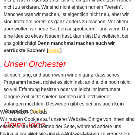
nicht zu erklären. Wir sind nicht einfach nur ein "Verein".
Manches was wir machen, ist eigentlich nicht neu, aber wir
sind trotzdem bereit, es ganz anders zu machen. Vor allem
aber wollen wir neue Sachen ausprobieren - und wenn Du
eine Idee zu etwas Neuem hast, dann bist Du vielleicht bei
uns goldrichtig!
Denn manchmal machen auch wir
verrückte Sachen! [
mehr
]
Unser Orchester
ist noch jung, und auch wenn wir ein ganz klassisches
Programm haben, richtet es sich insb. an die, die noch nicht
so viel Erfahrung besitzen oder vielleicht ihr Instrument
längere Zeit nicht spielen konnten und jetzt wieder
anfangen möchten. Deswegen gibt es bei uns auch
kein
Vorspielen
.
[
mehr
]
Wir benutzen Cookies
Wir nutzen Cookies auf unserer Website. Einige von ihnen sind
Deine Idee
essenziell für den Betrieb der Seite, während andere uns
helfen, diese Website und die Nutzererfahrung zu verbessern