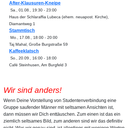
After-Klausuren-Kneipe
Sa., 01.08.
,
19:30
-
23:00
Haus der Schlaraffia Lubeca (ehem. neuapost. Kirche),
Diamantweg 1
Stammtisch
Mo., 17.08.
,
18:00
-
20:00
Taj Mahal, Große Burgstraße 59
Kaffeeklatsch
So., 20.09.
,
16:00
-
18:00
Café Steinhusen, Am Burgfeld 3
Wir sind anders!
Wenn Deine Vorstellung von Studentenverbindung eine
Gruppe saufender Männer mit seltsamen Ansichten ist,
dann müssen wir Dich enttäuschen. Zum einen ist das ein
ziemlich seltsames Bild, zum anderen sind wir das definitiv
nicht. Was wir genau sind, ist allerdings mit wenigen Worten