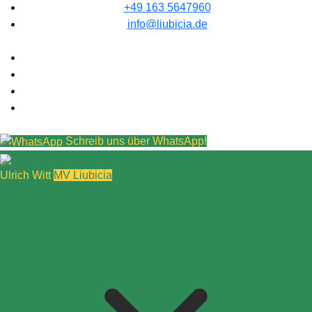
+49 163 5647960
info@liubicia.de
Schreib uns über WhatsApp!
Ulrich Witt
MV Liubicia