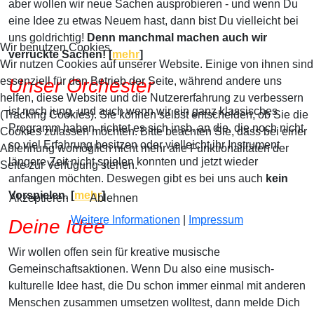
aber wollen wir neue Sachen ausprobieren - und wenn Du
eine Idee zu etwas Neuem hast, dann bist Du vielleicht bei
uns goldrichtig!
Denn manchmal machen auch wir
Wir benutzen Cookies
verrückte Sachen! [
mehr
]
Wir nutzen Cookies auf unserer Website. Einige von ihnen sind
essenziell für den Betrieb der Seite, während andere uns
Unser Orchester
helfen, diese Website und die Nutzererfahrung zu verbessern
ist noch jung, und auch wenn wir ein ganz klassisches
(Tracking Cookies). Sie können selbst entscheiden, ob Sie die
Programm haben, richtet es sich insb. an die, die noch nicht
Cookies zulassen möchten. Bitte beachten Sie, dass bei einer
so viel Erfahrung besitzen oder vielleicht ihr Instrument
Ablehnung womöglich nicht mehr alle Funktionalitäten der
längere Zeit nicht spielen konnten und jetzt wieder
Seite zur Verfügung stehen.
anfangen möchten. Deswegen gibt es bei uns auch
kein
Vorspielen
.
[
mehr
]
Akzeptieren
Ablehnen
Weitere Informationen
|
Impressum
Deine Idee
Wir wollen offen sein für kreative musische
Gemeinschaftsaktionen. Wenn Du also eine musisch-
kulturelle Idee hast, die Du schon immer einmal mit anderen
Menschen zusammen umsetzen wolltest, dann melde Dich