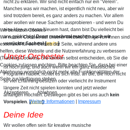
nicht zu erklären. Wir sind nicht einfach nur ein "Verein".
Manches was wir machen, ist eigentlich nicht neu, aber wir
sind trotzdem bereit, es ganz anders zu machen. Vor allem
aber wollen wir neue Sachen ausprobieren - und wenn Du
eine Idee zu etwas Neuem hast, dann bist Du vielleicht bei
Wir benutzen Cookies
uns goldrichtig!
Denn manchmal machen auch wir
Wir nutzen Cookies auf unserer Website. Einige von ihnen sind
verrückte Sachen! [
mehr
]
essenziell für den Betrieb der Seite, während andere uns
helfen, diese Website und die Nutzererfahrung zu verbessern
Unser Orchester
(Tracking Cookies). Sie können selbst entscheiden, ob Sie die
Cookies zulassen möchten. Bitte beachten Sie, dass bei einer
ist noch jung, und auch wenn wir ein ganz klassisches
Ablehnung womöglich nicht mehr alle Funktionalitäten der
Programm haben, richtet es sich insb. an die, die noch nicht
Seite zur Verfügung stehen.
so viel Erfahrung besitzen oder vielleicht ihr Instrument
längere Zeit nicht spielen konnten und jetzt wieder
Akzeptieren
Ablehnen
anfangen möchten. Deswegen gibt es bei uns auch
kein
Weitere Informationen
|
Impressum
Vorspielen
.
[
mehr
]
Deine Idee
Wir wollen offen sein für kreative musische