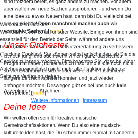
sind trotzdem bereit, es ganz anders zu machen. Vor allem
aber wollen wir neue Sachen ausprobieren - und wenn Du
eine Idee zu etwas Neuem hast, dann bist Du vielleicht bei
uns goldrichtig!
Denn manchmal machen auch wir
Wir benutzen Cookies
verrückte Sachen! [
mehr
]
Wir nutzen Cookies auf unserer Website. Einige von ihnen sind
essenziell für den Betrieb der Seite, während andere uns
Unser Orchester
helfen, diese Website und die Nutzererfahrung zu verbessern
(Tracking Cookies). Sie können selbst entscheiden, ob Sie die
ist noch jung, und auch wenn wir ein ganz klassisches
Cookies zulassen möchten. Bitte beachten Sie, dass bei einer
Programm haben, richtet es sich insb. an die, die noch nicht
Ablehnung womöglich nicht mehr alle Funktionalitäten der
so viel Erfahrung besitzen oder vielleicht ihr Instrument
Seite zur Verfügung stehen.
längere Zeit nicht spielen konnten und jetzt wieder
anfangen möchten. Deswegen gibt es bei uns auch
kein
Akzeptieren
Ablehnen
Vorspielen
.
[
mehr
]
Weitere Informationen
|
Impressum
Deine Idee
Wir wollen offen sein für kreative musische
Gemeinschaftsaktionen. Wenn Du also eine musisch-
kulturelle Idee hast, die Du schon immer einmal mit anderen