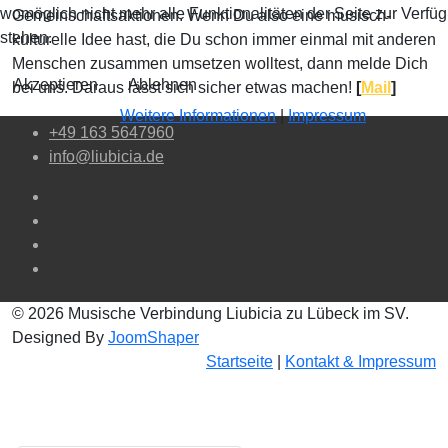
womöglich nicht mehr alle Funktionalitäten der Seite zur Verfü
Gemeinschaftsaktionen. Wenn Du also eine musisch-
stehen.
kulturelle Idee hast, die Du schon immer einmal mit anderen
Menschen zusammen umsetzen wolltest, dann melde Dich
Akzeptieren
Ablehnen
bei uns. Daraus lässt sich sicher etwas machen!
[
Mail
]
Weitere Informationen
|
Impressum
+49 163 5647960
info@liubicia.de
© 2026 Musische Verbindung Liubicia zu Lübeck im SV.
Designed By
JoomShaper
Startseite
|
Kontakt & Impressum