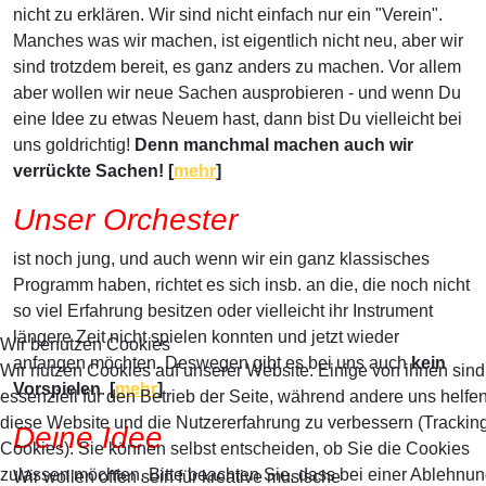
nicht zu erklären. Wir sind nicht einfach nur ein "Verein".
Manches was wir machen, ist eigentlich nicht neu, aber wir
sind trotzdem bereit, es ganz anders zu machen. Vor allem
aber wollen wir neue Sachen ausprobieren - und wenn Du
eine Idee zu etwas Neuem hast, dann bist Du vielleicht bei
uns goldrichtig!
Denn manchmal machen auch wir
verrückte Sachen! [
mehr
]
Unser Orchester
ist noch jung, und auch wenn wir ein ganz klassisches
Programm haben, richtet es sich insb. an die, die noch nicht
so viel Erfahrung besitzen oder vielleicht ihr Instrument
längere Zeit nicht spielen konnten und jetzt wieder
Wir benutzen Cookies
anfangen möchten. Deswegen gibt es bei uns auch
kein
Wir nutzen Cookies auf unserer Website. Einige von ihnen sind
Vorspielen
.
[
mehr
]
essenziell für den Betrieb der Seite, während andere uns helfen
diese Website und die Nutzererfahrung zu verbessern (Trackin
Deine Idee
Cookies). Sie können selbst entscheiden, ob Sie die Cookies
zulassen möchten. Bitte beachten Sie, dass bei einer Ablehnu
Wir wollen offen sein für kreative musische