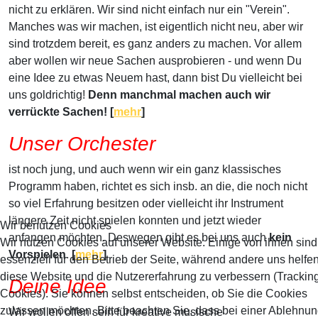
nicht zu erklären. Wir sind nicht einfach nur ein "Verein".
Manches was wir machen, ist eigentlich nicht neu, aber wir
sind trotzdem bereit, es ganz anders zu machen. Vor allem
aber wollen wir neue Sachen ausprobieren - und wenn Du
eine Idee zu etwas Neuem hast, dann bist Du vielleicht bei
uns goldrichtig!
Denn manchmal machen auch wir
verrückte Sachen! [
mehr
]
Unser Orchester
ist noch jung, und auch wenn wir ein ganz klassisches
Programm haben, richtet es sich insb. an die, die noch nicht
so viel Erfahrung besitzen oder vielleicht ihr Instrument
längere Zeit nicht spielen konnten und jetzt wieder
Wir benutzen Cookies
anfangen möchten. Deswegen gibt es bei uns auch
kein
Wir nutzen Cookies auf unserer Website. Einige von ihnen sind
Vorspielen
.
[
mehr
]
essenziell für den Betrieb der Seite, während andere uns helfen
diese Website und die Nutzererfahrung zu verbessern (Trackin
Deine Idee
Cookies). Sie können selbst entscheiden, ob Sie die Cookies
zulassen möchten. Bitte beachten Sie, dass bei einer Ablehnu
Wir wollen offen sein für kreative musische