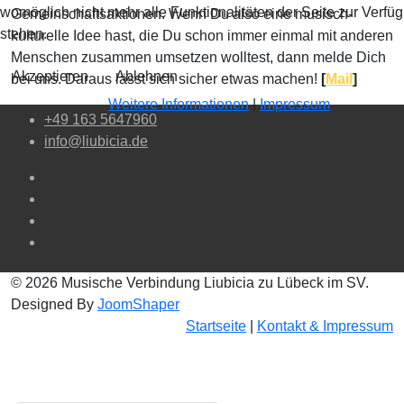
womöglich nicht mehr alle Funktionalitäten der Seite zur Verfü
Gemeinschaftsaktionen. Wenn Du also eine musisch-
stehen.
kulturelle Idee hast, die Du schon immer einmal mit anderen
Menschen zusammen umsetzen wolltest, dann melde Dich
Akzeptieren
Ablehnen
bei uns. Daraus lässt sich sicher etwas machen!
[
Mail
]
Weitere Informationen
|
Impressum
+49 163 5647960
info@liubicia.de
© 2026 Musische Verbindung Liubicia zu Lübeck im SV.
Designed By
JoomShaper
Startseite
|
Kontakt & Impressum