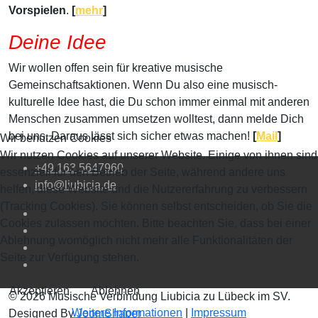
Vorspielen
.
[
mehr
]
Deine Idee
Wir wollen offen sein für kreative musische
Gemeinschaftsaktionen. Wenn Du also eine musisch-
kulturelle Idee hast, die Du schon immer einmal mit anderen
Menschen zusammen umsetzen wolltest, dann melde Dich
bei uns. Daraus lässt sich sicher etwas machen!
[
Mail
]
Wir benutzen Cookies
Wir nutzen Cookies auf unserer Website. Einige von ihnen sind
+49 163 5647960
essenziell für den Betrieb der Seite, während andere uns
info@liubicia.de
helfen, diese Website und die Nutzererfahrung zu verbessern
(Tracking Cookies). Sie können selbst entscheiden, ob Sie die
Cookies zulassen möchten. Bitte beachten Sie, dass bei einer
Ablehnung womöglich nicht mehr alle Funktionalitäten der
Seite zur Verfügung stehen.
Akzeptieren
Ablehnen
© 2026 Musische Verbindung Liubicia zu Lübeck im SV.
Weitere Informationen
|
Impressum
Designed By
JoomShaper