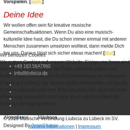
Vorspielen
.
[
mehr
]
Deine Idee
Wir wollen offen sein für kreative musische
Gemeinschaftsaktionen. Wenn Du also eine musisch-
kulturelle Idee hast, die Du schon immer einmal mit anderen
Menschen zusammen umsetzen wolltest, dann melde Dich
bei uns. Daraus lässt sich sicher etwas machen!
[
Mail
]
Wir benutzen Cookies
Wir nutzen Cookies auf unserer Website. Einige von ihnen sind
+49 163 5647960
essenziell für den Betrieb der Seite, während andere uns
info@liubicia.de
helfen, diese Website und die Nutzererfahrung zu verbessern
(Tracking Cookies). Sie können selbst entscheiden, ob Sie die
Cookies zulassen möchten. Bitte beachten Sie, dass bei einer
Ablehnung womöglich nicht mehr alle Funktionalitäten der
Seite zur Verfügung stehen.
Akzeptieren
Ablehnen
© 2026 Musische Verbindung Liubicia zu Lübeck im SV.
Designed By
JoomShaper
Weitere Informationen
|
Impressum