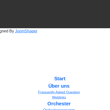
igned By
JoomShaper
Start
Über uns
Frequently Asked Question
Weblinks
Orchester
Orchesterprogramm