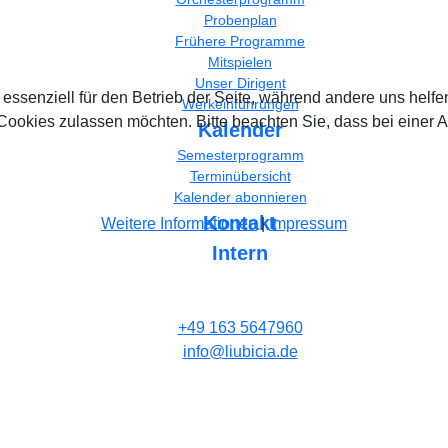
Probenplan
Frühere Programme
Mitspielen
Unser Dirigent
 essenziell für den Betrieb der Seite, während andere uns helf
Werkeinführungen
 Cookies zulassen möchten. Bitte beachten Sie, dass bei einer 
Kalender
Semesterprogramm
Terminübersicht
Kalender abonnieren
Kontakt
Weitere Informationen
|
Impressum
Intern
+49 163 5647960
info@liubicia.de