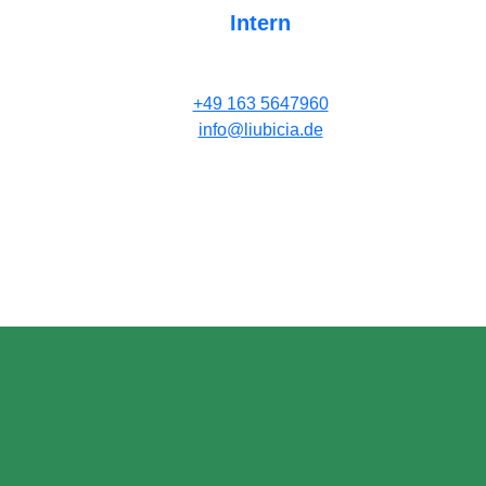
Intern
+49 163 5647960
info@liubicia.de