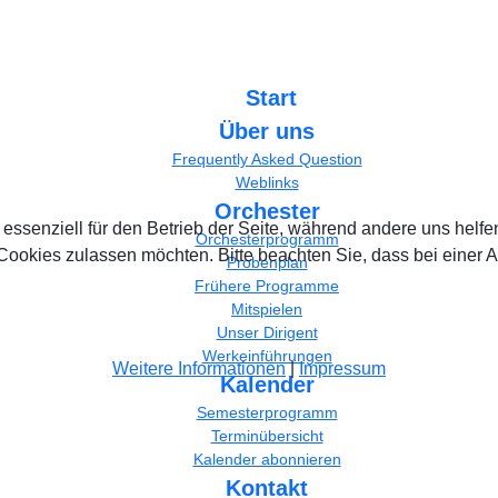
Start
Über uns
Frequently Asked Question
Weblinks
Orchester
 essenziell für den Betrieb der Seite, während andere uns helf
Orchesterprogramm
 Cookies zulassen möchten. Bitte beachten Sie, dass bei einer 
Probenplan
Frühere Programme
Mitspielen
Unser Dirigent
Werkeinführungen
Weitere Informationen
|
Impressum
Kalender
Semesterprogramm
Terminübersicht
Kalender abonnieren
Kontakt