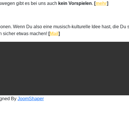
eswegen gibt es bei uns auch
kein Vorspielen
.
[
mehr
]
ktionen. Wenn Du also eine musisch-kulturelle Idee hast, die
ch sicher etwas machen!
[
Mail
]
igned By
JoomShaper