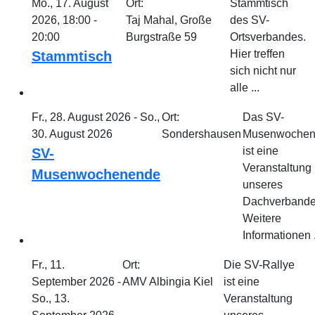
Mo., 17. August
Ort:
Stammtisch
2026, 18:00 -
Taj Mahal, Große
des SV-
20:00
Burgstraße 59
Ortsverbandes.
Hier treffen
Stammtisch
sich nicht nur
alle ...
Fr., 28. August 2026 - So.,
Ort:
Das SV-
30. August 2026
Sondershausen
Musenwochen
ist eine
SV-
Veranstaltung
Musenwochenende
unseres
Dachverbande
Weitere
Informationen .
Fr., 11.
Ort:
Die SV-Rallye
September 2026 -
AMV Albingia Kiel
ist eine
So., 13.
Veranstaltung