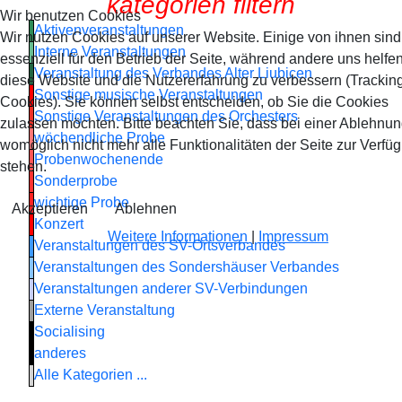
kategorien filtern
Wir benutzen Cookies
Aktivenveranstaltungen
Wir nutzen Cookies auf unserer Website. Einige von ihnen sind
Interne Veranstaltungen
essenziell für den Betrieb der Seite, während andere uns helfen
Veranstaltung des Verbandes Alter Liubicen
diese Website und die Nutzererfahrung zu verbessern (Trackin
Sonstige musische Veranstaltungen
Cookies). Sie können selbst entscheiden, ob Sie die Cookies
Sonstige Veranstaltungen des Orchesters
zulassen möchten. Bitte beachten Sie, dass bei einer Ablehnu
wöchendliche Probe
womöglich nicht mehr alle Funktionalitäten der Seite zur Verfü
Probenwochenende
stehen.
Sonderprobe
wichtige Probe
Akzeptieren
Ablehnen
Konzert
Weitere Informationen
|
Impressum
Veranstaltungen des SV-Ortsverbandes
Veranstaltungen des Sondershäuser Verbandes
Veranstaltungen anderer SV-Verbindungen
Externe Veranstaltung
Socialising
anderes
Alle Kategorien ...