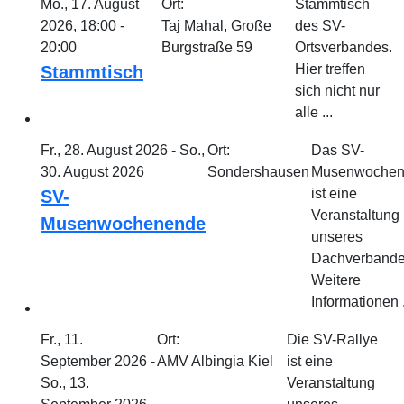
Mo., 17. August
Ort:
Stammtisch
2026, 18:00 -
Taj Mahal, Große
des SV-
20:00
Burgstraße 59
Ortsverbandes.
Hier treffen
Stammtisch
sich nicht nur
alle ...
Fr., 28. August 2026 - So.,
Ort:
Das SV-
30. August 2026
Sondershausen
Musenwochen
ist eine
SV-
Veranstaltung
Musenwochenende
unseres
Dachverbande
Weitere
Informationen .
Fr., 11.
Ort:
Die SV-Rallye
September 2026 -
AMV Albingia Kiel
ist eine
So., 13.
Veranstaltung