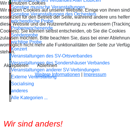
Veranstaltung des Verbandes Alter Liubicen
Wir benutzen Cookies
Sonstige musische Veranstaltungen
Wir nutzen Cookies auf unserer Website. Einige von ihnen sind
Sonstige Veranstaltungen des Orchesters
essenziell für den Betrieb der Seite, während andere uns helfen
wöchendliche Probe
diese Website und die Nutzererfahrung zu verbessern (Trackin
Probenwochenende
Cookies). Sie können selbst entscheiden, ob Sie die Cookies
Sonderprobe
zulassen möchten. Bitte beachten Sie, dass bei einer Ablehnu
wichtige Probe
womöglich nicht mehr alle Funktionalitäten der Seite zur Verfü
Konzert
stehen.
Veranstaltungen des SV-Ortsverbandes
Veranstaltungen des Sondershäuser Verbandes
Akzeptieren
Ablehnen
Veranstaltungen anderer SV-Verbindungen
Weitere Informationen
|
Impressum
Externe Veranstaltung
Socialising
anderes
Alle Kategorien ...
Wir sind anders!