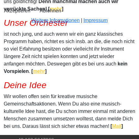
uns goldrichtig!
Denn manchmal machen auch wir
verrückte Sachen! [
mehr
]
Akzeptieren
Ablehnen
Weitere Informationen
|
Impressum
Unser Orchester
ist noch jung, und auch wenn wir ein ganz klassisches
Programm haben, richtet es sich insb. an die, die noch nicht
so viel Erfahrung besitzen oder vielleicht ihr Instrument
längere Zeit nicht spielen konnten und jetzt wieder
anfangen möchten. Deswegen gibt es bei uns auch
kein
Vorspielen
.
[
mehr
]
Deine Idee
Wir wollen offen sein für kreative musische
Gemeinschaftsaktionen. Wenn Du also eine musisch-
kulturelle Idee hast, die Du schon immer einmal mit anderen
Menschen zusammen umsetzen wolltest, dann melde Dich
bei uns. Daraus lässt sich sicher etwas machen!
[
Mail
]