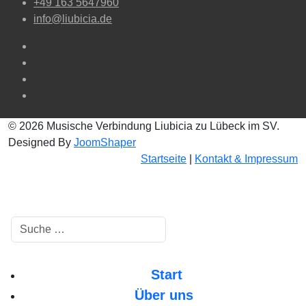
+49 163 5647960
info@liubicia.de
© 2026 Musische Verbindung Liubicia zu Lübeck im SV.
Designed By
JoomShaper
Startseite
|
Kontakt & Impressum
Suchen
Start
Über uns