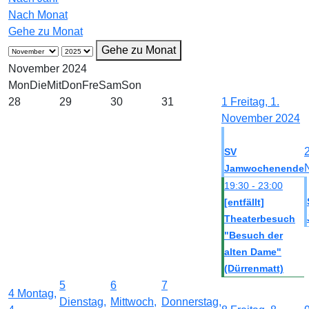
Nach Monat
Gehe zu Monat
Gehe zu Monat
November 2024
Mon
Die
Mit
Don
Fre
Sam
Son
28
29
30
31
1
Freitag, 1.
November 2024
SV
Jamwochenende
19:30 - 23:00
[entfällt]
Theaterbesuch
"Besuch der
alten Dame"
(Dürrenmatt)
5
6
7
4
Montag,
Dienstag,
Mittwoch,
Donnerstag,