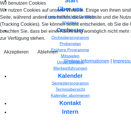
Start
Wir benutzen Cookies
Über uns
Wir nutzen Cookies auf unserer Website. Einige von ihnen sind 
Frequently Asked Question
Seite, während andere uns helfen, diese Website und die Nutz
Weblinks
(Tracking Cookies). Sie können selbst entscheiden, ob Sie die
Orchester
beachten Sie, dass bei einer Ablehnung womöglich nicht mehr a
Orchesterprogramm
zur Verfügung stehen.
Probenplan
Frühere Programme
Akzeptieren
Ablehnen
Mitspielen
Weitere Informationen
|
Impress
Unser Dirigent
Werkeinführungen
Kalender
Semesterprogramm
Terminübersicht
Kalender abonnieren
Kontakt
Intern