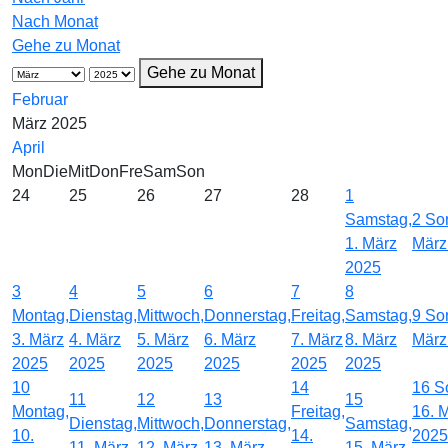
Nach Monat
Gehe zu Monat
Gehe zu Monat
Februar
März 2025
April
Mon
Die
Mit
Don
Fre
Sam
Son
24
25
26
27
28
1
Samstag,
2
Son
1. März
März
2025
3
4
5
6
7
8
Montag,
Dienstag,
Mittwoch,
Donnerstag,
Freitag,
Samstag,
9
Son
3. März
4. März
5. März
6. März
7. März
8. März
März
2025
2025
2025
2025
2025
2025
10
14
16
S
11
12
13
15
Montag,
Freitag,
16. 
Dienstag,
Mittwoch,
Donnerstag,
Samstag,
10.
14.
2025
11. März
12. März
13. März
15. März