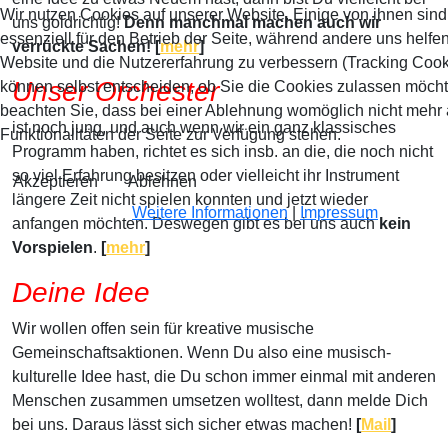
Wir nutzen Cookies auf unserer Website. Einige von ihnen sind
uns goldrichtig!
Denn manchmal machen auch wir
essenziell für den Betrieb der Seite, während andere uns helfen
verrückte Sachen! [
mehr
]
Website und die Nutzererfahrung zu verbessern (Tracking Cook
Unser Orchester
können selbst entscheiden, ob Sie die Cookies zulassen möchte
beachten Sie, dass bei einer Ablehnung womöglich nicht mehr 
ist noch jung, und auch wenn wir ein ganz klassisches
Funktionalitäten der Seite zur Verfügung stehen.
Programm haben, richtet es sich insb. an die, die noch nicht
so viel Erfahrung besitzen oder vielleicht ihr Instrument
Akzeptieren
Ablehnen
längere Zeit nicht spielen konnten und jetzt wieder
Weitere Informationen
|
Impressum
anfangen möchten. Deswegen gibt es bei uns auch
kein
Vorspielen
.
[
mehr
]
Deine Idee
Wir wollen offen sein für kreative musische
Gemeinschaftsaktionen. Wenn Du also eine musisch-
kulturelle Idee hast, die Du schon immer einmal mit anderen
Menschen zusammen umsetzen wolltest, dann melde Dich
bei uns. Daraus lässt sich sicher etwas machen!
[
Mail
]