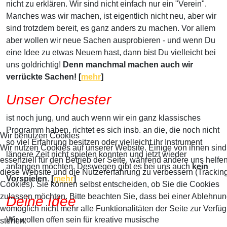
nicht zu erklären. Wir sind nicht einfach nur ein "Verein".
Manches was wir machen, ist eigentlich nicht neu, aber wir
sind trotzdem bereit, es ganz anders zu machen. Vor allem
aber wollen wir neue Sachen ausprobieren - und wenn Du
eine Idee zu etwas Neuem hast, dann bist Du vielleicht bei
uns goldrichtig!
Denn manchmal machen auch wir
verrückte Sachen! [
mehr
]
Unser Orchester
ist noch jung, und auch wenn wir ein ganz klassisches
Programm haben, richtet es sich insb. an die, die noch nicht
Wir benutzen Cookies
so viel Erfahrung besitzen oder vielleicht ihr Instrument
Wir nutzen Cookies auf unserer Website. Einige von ihnen sind
längere Zeit nicht spielen konnten und jetzt wieder
essenziell für den Betrieb der Seite, während andere uns helfen
anfangen möchten. Deswegen gibt es bei uns auch
kein
diese Website und die Nutzererfahrung zu verbessern (Trackin
Vorspielen
.
[
mehr
]
Cookies). Sie können selbst entscheiden, ob Sie die Cookies
zulassen möchten. Bitte beachten Sie, dass bei einer Ablehnu
Deine Idee
womöglich nicht mehr alle Funktionalitäten der Seite zur Verfü
Wir wollen offen sein für kreative musische
stehen.