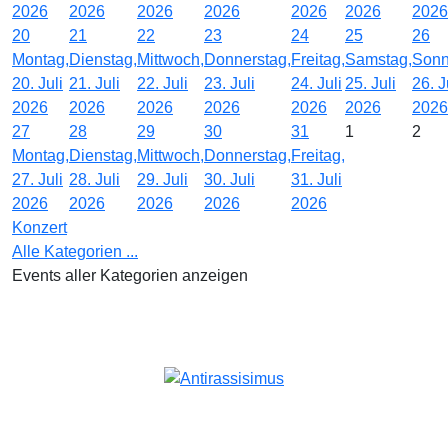
2026
2026
2026
2026
2026
2026
2026
20
21
22
23
24
25
26
Montag,
Dienstag,
Mittwoch,
Donnerstag,
Freitag,
Samstag,
Sonn
20. Juli
21. Juli
22. Juli
23. Juli
24. Juli
25. Juli
26. J
2026
2026
2026
2026
2026
2026
2026
27
28
29
30
31
1
2
Montag,
Dienstag,
Mittwoch,
Donnerstag,
Freitag,
27. Juli
28. Juli
29. Juli
30. Juli
31. Juli
2026
2026
2026
2026
2026
Konzert
Alle Kategorien ...
Events aller Kategorien anzeigen