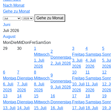
Nach Monat
Gehe zu Monat
Gehe zu Monat
Juni
Juli 2026
August
Mon
Die
Mit
Don
Fre
Sam
Son
29
30
1
3
4
5
2
Mittwoch,
Freitag,
Samstag,
Sonn
Donnerstag,
1. Juli
3. Juli
4. Juli
5. Jul
2. Juli 2026
2026
2026
2026
2026
6
7
8
10
11
12
9
Montag,
Dienstag,
Mittwoch,
Freitag,
Samstag,
Sonn
Donnerstag,
6. Juli
7. Juli
8. Juli
10. Juli
11. Juli
12. J
9. Juli 2026
2026
2026
2026
2026
2026
2026
13
14
15
16
17
18
19
Montag,
Dienstag,
Mittwoch,
Donnerstag,
Freitag,
Samstag,
Sonn
13. Juli
14. Juli
15. Juli
16. Juli
17. Juli
18. Juli
19. J