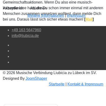
Gemeinschaftsaktionen. Wenn Du also eine musisch-
kulturelle Idee hast, die Du schon immer einmal mit anderen
Akzeptieren
Ablehnen
Menschen zusammen umsetzen wolltest, dann melde Dich
Weitere Informationen
|
Impressum
bei uns. Daraus lässt sich sicher etwas machen!
[
Mail
]
+49 163 5647960
info@liubicia.de
© 2026 Musische Verbindung Liubicia zu Lübeck im SV.
Designed By
JoomShaper
Startseite
|
Kontakt & Impressum