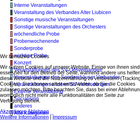
Interne Veranstaltungen
Veranstaltung des Verbandes Alter Liubicen
Sonstige musische Veranstaltungen
Sonstige Veranstaltungen des Orchesters
wöchendliche Probe
Probenwochenende
Sonderprobe
wichtige Probe
Wir benutzen Cookies
Konzert
Wir nutzen Cookies auf unserer Website. Einige von ihnen sind
Veranstaltungen des SV-Ortsverbandes
essenziell für den Betrieb der Seite, während andere uns helfen
Veranstaltungen des Sondershäuser Verbandes
diese Website und die Nutzererfahrung zu verbessern (Trackin
Cookies). Sie können selbst entscheiden, ob Sie die Cookies
Veranstaltungen anderer SV-Verbindungen
zulassen möchten. Bitte beachten Sie, dass bei einer Ablehnu
Externe Veranstaltung
womöglich nicht mehr alle Funktionalitäten der Seite zur
Socialising
Verfügung stehen.
anderes
Akzeptieren
Ablehnen
Alle Kategorien ...
Weitere Informationen
|
Impressum