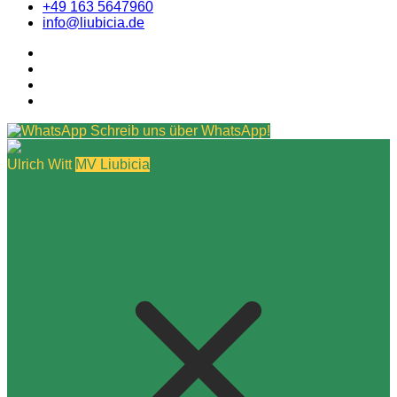
+49 163 5647960
info@liubicia.de
Schreib uns über WhatsApp!
Ulrich Witt
MV Liubicia