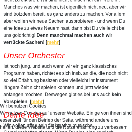
Manches was wir machen, ist eigentlich nicht neu, aber wir
sind trotzdem bereit, es ganz anders zu machen. Vor allem
aber wollen wir neue Sachen ausprobieren - und wenn Du
eine Idee zu etwas Neuem hast, dann bist Du vielleicht bei
uns goldrichtig!
Denn manchmal machen auch wir
verrückte Sachen! [
mehr
]
Unser Orchester
ist noch jung, und auch wenn wir ein ganz klassisches
Programm haben, richtet es sich insb. an die, die noch nicht
so viel Erfahrung besitzen oder vielleicht ihr Instrument
längere Zeit nicht spielen konnten und jetzt wieder
anfangen möchten. Deswegen gibt es bei uns auch
kein
Vorspielen
.
[
mehr
]
Wir benutzen Cookies
Deine Idee
Wir nutzen Cookies auf unserer Website. Einige von ihnen sind
essenziell für den Betrieb der Seite, während andere uns
Wir wollen offen sein für kreative musische
helfen, diese Website und die Nutzererfahrung zu verbessern