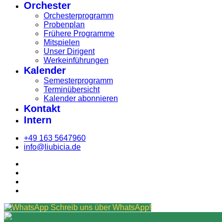
Orchester
Orchesterprogramm
Probenplan
Frühere Programme
Mitspielen
Unser Dirigent
Werkeinführungen
Kalender
Semesterprogramm
Terminübersicht
Kalender abonnieren
Kontakt
Intern
+49 163 5647960
info@liubicia.de
Schreib uns über WhatsApp!