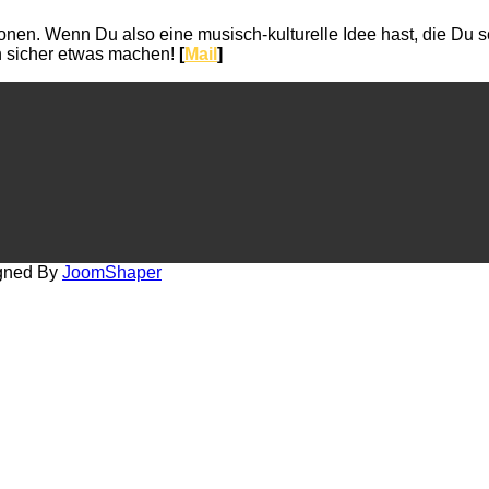
ktionen. Wenn Du also eine musisch-kulturelle Idee hast, die
ch sicher etwas machen!
[
Mail
]
igned By
JoomShaper