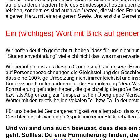
auf die anderen beiden Teile des Bundesspruches zu übern
reichen, sondern es sind auch
die Herzen
, die wir den Freu
eigenen Herz, mit einer eigenen Seele. Und erst die Gemeins
Ein (wichtiges) Wort mit Blick auf gend
Wir hoffen deutlich gemacht zu haben, dass für uns nicht nur 
"Studentenverbindung" vielleicht nicht das, was man erwart
Wir bemühen uns aus diesem Grunde auch auf unserer Homep
auf Personenbezeichnungen die Gleichstellung der Geschlech
dass eine 100%ige Umsetzung nicht immer leicht ist und insb
Bundesspruch unter anderem für die Formulierung "
dem Näc
Formulierung gefunden haben, die gleichzeitig die große Be
bzw. als Abgrenzung zur "unspezifischen Übergruppe Mensch
Wörter mit den relativ hellen Vokalen "e" bzw. "ä" in der ers
Für uns bedeutet Gendergerechtigkeit vor allem also, dass
Geschlechter als wichtigen Aspekt immer im Blick behalten, 
Und wir sind uns auch bewusst, dass dies ein 
geht. Solltest Du eine Formulierung finden, di