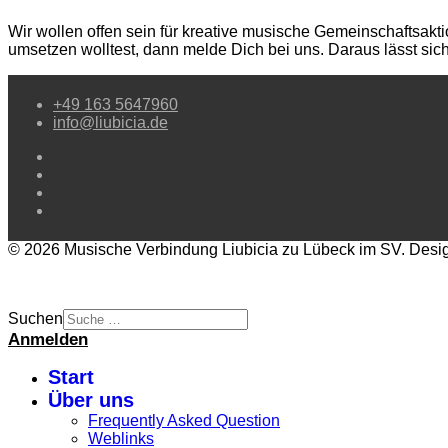
Wir wollen offen sein für kreative musische Gemeinschaftsa
umsetzen wolltest, dann melde Dich bei uns. Daraus lässt si
+49 163 5647960
info@liubicia.de
© 2026 Musische Verbindung Liubicia zu Lübeck im SV. Des
Suchen
Anmelden
Start
Über uns
Frequently Asked Question
Weblinks