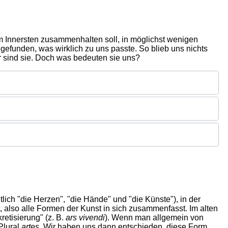
im Innersten zusammenhalten soll, in möglichst wenigen
efunden, was wirklich zu uns passte. So blieb uns nichts
er sind sie. Doch was bedeuten sie uns?
lich "die Herzen", "die Hände" und "die Künste"), in der
 also alle Formen der Kunst in sich zusammenfasst. Im alten
etisierung" (z. B.
ars vivendi
). Wenn man allgemein von
Plural
artes
. Wir haben uns dann entschieden, diese Form