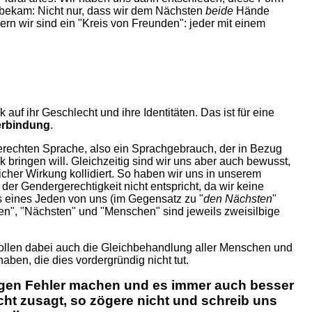
bekam: Nicht nur, dass wir dem Nächsten
beide
Hände
rn wir sind ein "Kreis von Freunden": jeder mit einem
auf ihr Geschlecht und ihre Identitäten. Das ist für eine
erbindung
.
rechten Sprache, also ein Sprachgebrauch, der in Bezug
ringen will. Gleichzeitig sind wir uns aber auch bewusst,
cher Wirkung kollidiert. So haben wir uns in unserem
r Gendergerechtigkeit nicht entspricht, da wir keine
s eines Jeden von uns (im Gegensatz zu "
den Nächsten
"
en", "Nächsten" und "Menschen" sind jeweils zweisilbige
wollen dabei auch die Gleichbehandlung aller Menschen und
ben, die dies vordergründig nicht tut.
hungen Fehler machen und es immer auch besser
icht zusagt, so zögere nicht und schreib uns