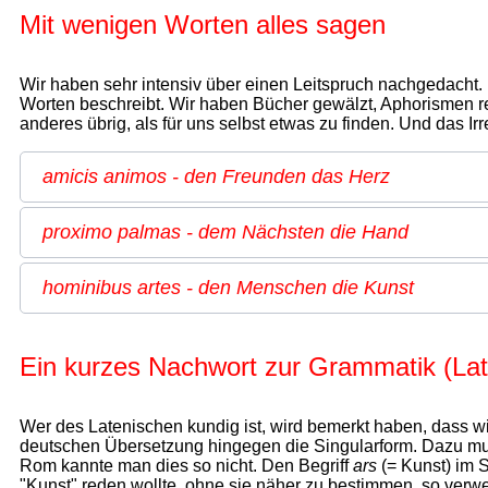
Mit wenigen Worten alles sagen
Wir haben sehr intensiv über einen Leitspruch nachgedacht. 
Worten beschreibt. Wir haben Bücher gewälzt, Aphorismen re
anderes übrig, als für uns selbst etwas zu finden. Und das I
amicis animos - den Freunden das Herz
proximo palmas - dem Nächsten die Hand
hominibus artes - den Menschen die Kunst
Ein kurzes Nachwort zur Grammatik (Lat
Wer des Latenischen kundig ist, wird bemerkt haben, dass wir
deutschen Übersetzung hingegen die Singularform. Dazu muss
Rom kannte man dies so nicht. Den Begriff
ars
(= Kunst) im 
"Kunst" reden wollte, ohne sie näher zu bestimmen, so ver