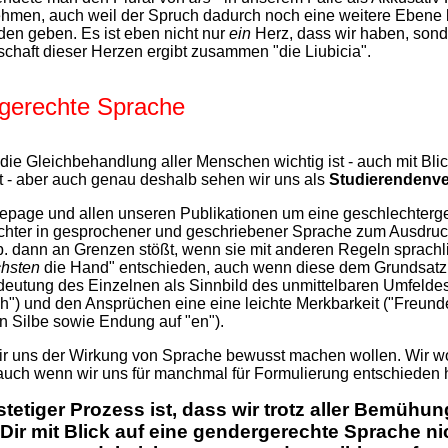
ehmen, auch weil der Spruch dadurch noch eine weitere Ebene 
nden geben. Es ist eben nicht nur
ein
Herz, dass wir haben, sonde
chaft dieser Herzen ergibt zusammen "die Liubicia".
ergerechte Sprache
die Gleichbehandlung aller Menschen wichtig ist - auch mit Blick 
et - aber auch genau deshalb sehen wir uns als
Studierendenv
age und allen unseren Publikationen um eine geschlechterge
ter in gesprochener und geschriebener Sprache zum Ausdruck b
. dann an Grenzen stößt, wenn sie mit anderen Regeln sprachli
hsten
die Hand" entschieden, auch wenn diese dem Grundsatz de
deutung des Einzelnen als Sinnbild des unmittelbaren Umfelde
") und den Ansprüchen eine eine leichte Merkbarkeit ("Freund
ten Silbe sowie Endung auf "en").
 wir uns der Wirkung von Sprache bewusst machen wollen. Wir 
auch wenn wir uns für manchmal für Formulierung entschieden ha
stetiger Prozess ist, dass wir trotz aller Bemü
e Dir mit Blick auf eine gendergerechte Sprache n