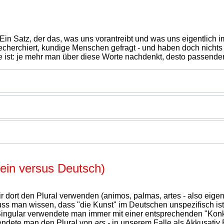
Ein Satz, der das, was uns vorantreibt und was uns eigentlich 
cherchiert, kundige Menschen gefragt - und haben doch nichts g
rre ist: je mehr man über diese Worte nachdenkt, desto passend
ein versus Deutsch)
 dort den Plural verwenden (animos, palmas, artes - also eigent
 man wissen, dass "die Kunst" im Deutschen unspezifisch ist,
Singular verwendete man immer mit einer entsprechenden "Konkr
wendete man den Plural von
ars -
in unserem Falle als Akkusativ 