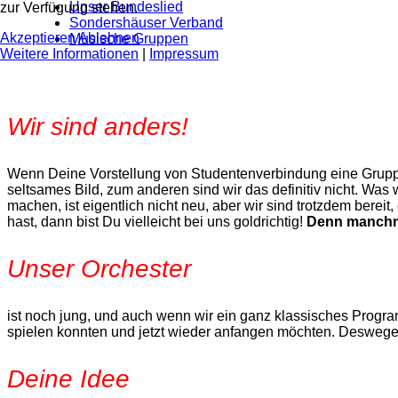
Unser Bundeslied
zur Verfügung stehen.
Sondershäuser Verband
Akzeptieren
Ablehnen
Musische Gruppen
Weitere Informationen
|
Impressum
Wir sind anders!
Wenn Deine Vorstellung von Studentenverbindung eine Gruppe
seltsames Bild, zum anderen sind wir das definitiv nicht. Was 
machen, ist eigentlich nicht neu, aber wir sind trotzdem ber
hast, dann bist Du vielleicht bei uns goldrichtig!
Denn manchma
Unser Orchester
ist noch jung, und auch wenn wir ein ganz klassisches Programm 
spielen konnten und jetzt wieder anfangen möchten. Deswege
Deine Idee